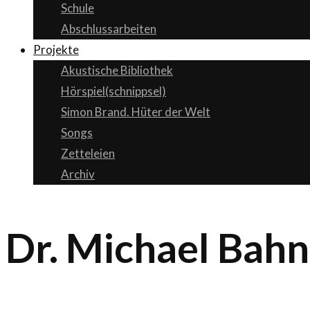
Schule
Abschlussarbeiten
Projekte
Akustische Bibliothek
Hörspiel(schnippsel)
Simon Brand. Hüter der Welt
Songs
Zetteleien
Archiv
Dr. Michael Bahn