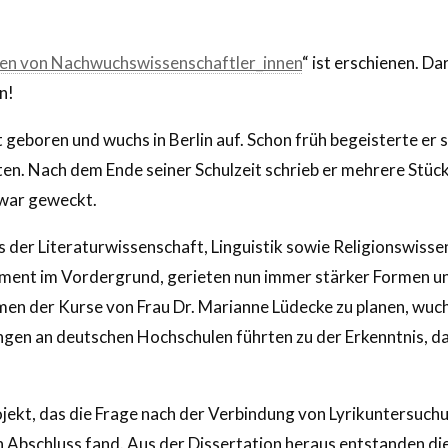
ien von Nachwuchswissenschaftler_innen
“ ist erschienen. Da
n!
boren und wuchs in Berlin auf. Schon früh begeisterte er si
en. Nach dem Ende seiner Schulzeit schrieb er mehrere Stück
 war geweckt.
 der Literaturwissenschaft, Linguistik sowie Religionswisse
 Element im Vordergrund, gerieten nun immer stärker Formen u
en der Kurse von Frau Dr. Marianne Lüdecke zu planen, wuch
ngen an deutschen Hochschulen führten zu der Erkenntnis, d
ekt, das die Frage nach der Verbindung von Lyrikuntersuchu
Abschluss fand. Aus der Dissertation heraus entstanden die