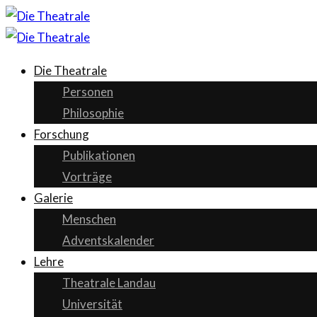
Die Theatrale
Personen
Philosophie
Forschung
Publikationen
Vorträge
Galerie
Menschen
Adventskalender
Lehre
Theatrale Landau
Universität