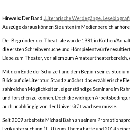
Hinweis:
Der Band „
Literarische Werdegänge. Lesebiograf
Auszüge daraus können Sie unten im Medienbereich anhöre
Der Begründer der Theatrale wurde 1981 in Köthen/Anhalt ge
die ersten Schreibversuche und Hörspielentwürfe resultiert
Liebe zum Theater, vor allem zum Amateurtheaterbereich,
Mit dem Ende der Schulzeit und dem Beginn seines Studiums
Blick auf die Literatur. Stand zunächst das erzählerische
zahlreichen Möglichkeiten, eigenständige Seminare im Rahm
und forschen zu können. Doch die widrigen Arbeitsbedingu
auch unabhängig von der Universität wachsen müsse.
Seit 2009 arbeitete Michael Bahn an seinem Promotionsproj
Lyrikuntersuchung (TLU) zum Thema hatte und 2014 seinen 