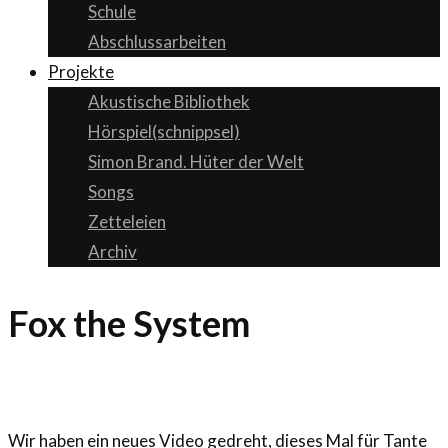
Schule
Abschlussarbeiten
Projekte
Akustische Bibliothek
Hörspiel(schnippsel)
Simon Brand. Hüter der Welt
Songs
Zetteleien
Archiv
Fox the System
Wir haben ein neues Video gedreht, dieses Mal für Tante