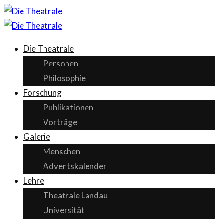
Die Theatrale
Personen
Philosophie
Forschung
Publikationen
Vorträge
Galerie
Menschen
Adventskalender
Lehre
Theatrale Landau
Universität