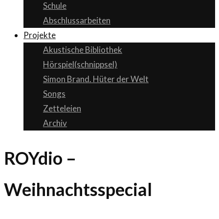
Schule
Abschlussarbeiten
Projekte
Akustische Bibliothek
Hörspiel(schnippsel)
Simon Brand. Hüter der Welt
Songs
Zetteleien
Archiv
ROYdio –
Weihnachtsspecial