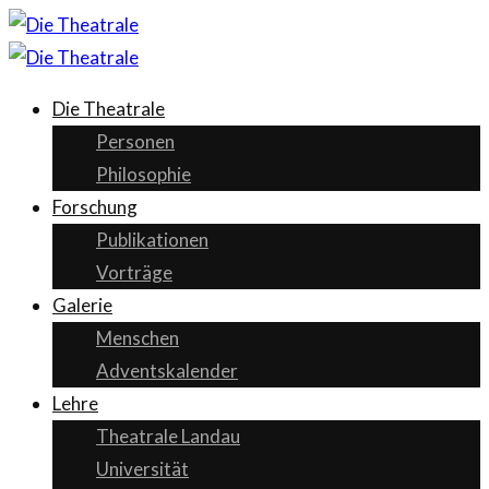
Die Theatrale
Personen
Philosophie
Forschung
Publikationen
Vorträge
Galerie
Menschen
Adventskalender
Lehre
Theatrale Landau
Universität